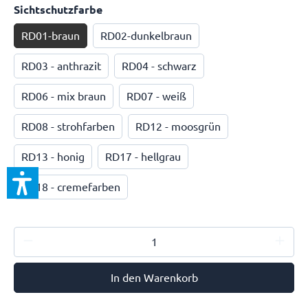
Sichtschutzfarbe
RD01-braun
RD02-dunkelbraun
RD03 - anthrazit
RD04 - schwarz
RD06 - mix braun
RD07 - weiß
RD08 - strohfarben
RD12 - moosgrün
RD13 - honig
RD17 - hellgrau
RD18 - cremefarben
In den Warenkorb