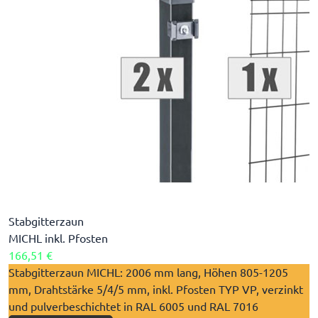
Stabgitterzaun
MICHL inkl. Pfosten
166,51 €
​Stabgitterzaun MICHL: 2006 mm lang, Höhen 805-1205
mm, Drahtstärke 5/4/5 mm, inkl. Pfosten TYP VP, verzinkt
und pulverbeschichtet in RAL 6005 und RAL 7016