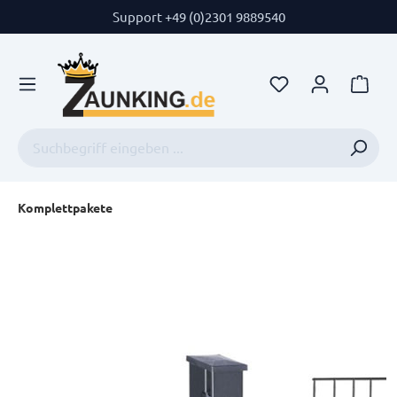
Support +49 (0)2301 9889540
Komplettpakete