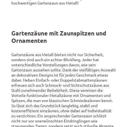
hochwertigen Gartenzaun aus Metall!
Gartenzäune mit Zaunspitzen und
Ornamenten
Gartenzäune aus Metall bieten nicht nur Sicherheit,
sondern sind auch ein echter Blickfang. Jeder hat
unterschiedliche Vorstellungen davon, wie sein
Gartenzaun aussehen sollte. Dank der vielfältigen Auswahl
an dekorativen Designs ist für jeden Geschmack etwas
dabei. Neben Einfach- oder Doppelstabmattenzäunen
erfreuen sich auch Schmuck- und Sichtschutzzäune aus
Stahl zunehmender Beliebtheit. Diese vereinen die
Vorteile funktionaler Metallzäune mit Ornamenten und
Spitzen, die man von klassischen Schmiedezäunen kennt.
So lässt sich das Grundstück langlebig, stabil und
kosteneffizient einzäunen, ohne dabei auf Individualität
zu verzichten. Ein ansprechender Gartenzaun schützt
nicht nur vor unerwünschten Eindringlingen wie
streunenden Tieren, sondern setzt auch stilvolle Akzente