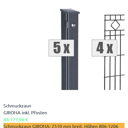
Schmuckzaun
GIRONA inkl. Pfosten
Ab
777,06 €
Schmuckzaun GIRONA: 2510 mm breit, Höhen 806-1206